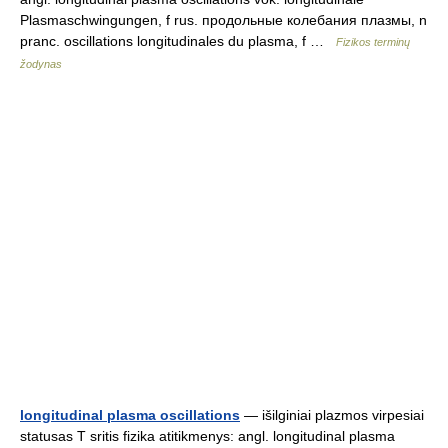
Plasmaschwingungen, f rus. продольные колебания плазмы, n
pranc. oscillations longitudinales du plasma, f …
Fizikos terminų
žodynas
longitudinal plasma oscillations
— išilginiai plazmos virpesiai
statusas T sritis fizika atitikmenys: angl. longitudinal plasma