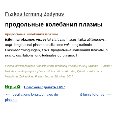
Fizikos terminų žodynas
продольные колебания плазмы
продольные колебания плазмы
išilginiai plazmos
virpesiai
statusas
T
sritis
fizika
atitikmenys
:
angl.
longitudinal plasma oscillations
vok.
longitudinale
Plasmaschwingungen, f
rus.
продольные колебания плазмы, n
pranc.
oscillations longitudinales du plasma, f
Fizikos terminų žodynas : lietuvių, anglų, prancūzų, vokiečių ir rusų kalbomis. – Vilnius :
Mokslo ir enciklopedijų leidybos institutas
.
Vilius Palenskis, Vytautas Valiukėnas,
Valerijonas Žalkauskas, Pranas Juozas Žilinskas
.
2007
.
Игры ⚽
Поможем сделать НИР
oscillations longitudinales du
išilginis fotonas
plasma