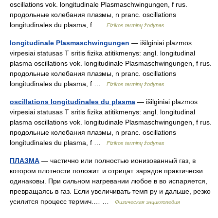
oscillations vok. longitudinale Plasmaschwingungen, f rus.
продольные колебания плазмы, n pranc. oscillations
longitudinales du plasma, f …
Fizikos terminų žodynas
longitudinale Plasmaschwingungen
— išilginiai plazmos
virpesiai statusas T sritis fizika atitikmenys: angl. longitudinal
plasma oscillations vok. longitudinale Plasmaschwingungen, f rus.
продольные колебания плазмы, n pranc. oscillations
longitudinales du plasma, f …
Fizikos terminų žodynas
oscillations longitudinales du plasma
— išilginiai plazmos
virpesiai statusas T sritis fizika atitikmenys: angl. longitudinal
plasma oscillations vok. longitudinale Plasmaschwingungen, f rus.
продольные колебания плазмы, n pranc. oscillations
longitudinales du plasma, f …
Fizikos terminų žodynas
ПЛАЗМА
— частично или полностью ионизованный газ, в
котором плотности положит. и отрицат. зарядов практически
одинаковы. При сильном нагревании любое в во испаряется,
превращаясь в газ. Если увеличивать темп ру и дальше, резко
усилится процесс термич.… …
Физическая энциклопедия