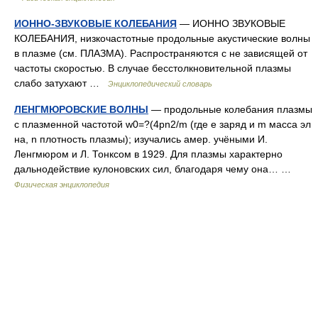
ИОННО-ЗВУКОВЫЕ КОЛЕБАНИЯ
— ИОННО ЗВУКОВЫЕ
КОЛЕБАНИЯ, низкочастотные продольные акустические волны
в плазме (см. ПЛАЗМА). Распространяются с не зависящей от
частоты скоростью. В случае бесстолкновительной плазмы
слабо затухают …
Энциклопедический словарь
ЛЕНГМЮРОВСКИЕ ВОЛНЫ
— продольные колебания плазмы
с плазменной частотой w0=?(4pn2/m (где е заряд и m масса эл
на, n плотность плазмы); изучались амер. учёными И.
Ленгмюром и Л. Тонксом в 1929. Для плазмы характерно
дальнодействие кулоновских сил, благодаря чему она… …
Физическая энциклопедия