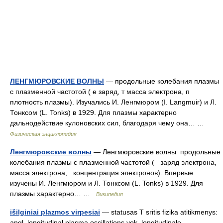
ЛEНГМЮРОВСКИЕ ВОЛНЫ
— продольные колебания плазмы
с плазменной частотой ( е заряд, т масса электрона, п
плотность плазмы). Изучались И. Ленгмюром (I. Langmuir) и Л.
Тонксом (L. Tonks) в 1929. Для плазмы характерно
дальнодействие кулоновских сил, благодаря чему она… …
Физическая энциклопедия
Ленгмюровские волны
— Ленгмюровские волны продольные
колебания плазмы с плазменной частотой ( заряд электрона,
масса электрона, концентрация электронов). Впервые
изучены И. Ленгмюром и Л. Тонксом (L. Tonks) в 1929. Для
плазмы характерно… …
Википедия
išilginiai plazmos virpesiai
— statusas T sritis fizika atitikmenys:
angl. longitudinal plasma oscillations vok. longitudinale