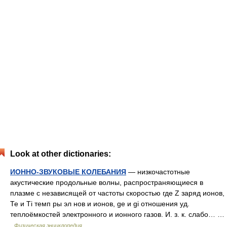
Look at other dictionaries:
ИОННО-ЗВУКОВЫЕ КОЛЕБАНИЯ
— низкочастотные
акустические продольные волны, распространяющиеся в
плазме с независящей от частоты скоростью где Z заряд ионов,
Те и Тi темп ры эл нов и ионов, gе и gi отношения уд.
теплоёмкостей электронного и ионного газов. И. з. к. слабо… …
Физическая энциклопедия